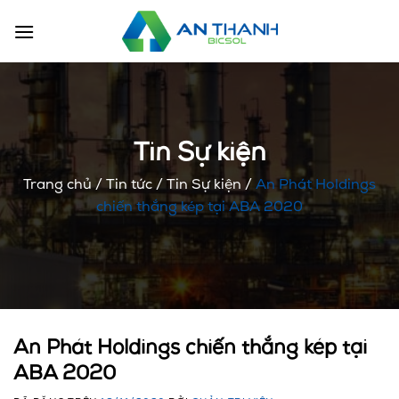
Chuyển
đến
nội
dung
Tin Sự kiện
Trang chủ
/
Tin tức
/
Tin Sự kiện
/
An Phát Holdings
chiến thắng kép tại ABA 2020
An Phát Holdings chiến thắng kép tại
ABA 2020