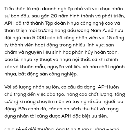
Tiền thân là một doanh nghiệp nhỏ với vài chục nhân
sự ban đầu, sau gần 20 năm hình thành và phát triển,
APH đã trở thành Tập đoàn Nhựa công nghệ cao và
thân thiện môi trường hàng đầu Đông Nam Á, sở hữu
đội ngũ hơn 5.000 cán bộ công nhân viên với 15 công
ty thành viên hoạt động trong nhiều lĩnh vực: sản
phẩm và nguyên liệu sinh học phân hủy hoàn toàn,
bao bì, nhựa kỹ thuật và nhựa nội thất, cơ khí chính
xác và khuôn mẫu, nguyên vật liệu và hóa chất ngành
nhựa, bất động sản công nghiệp…
Với số lượng nhân sự lớn, cơ cấu đa dạng, APH luôn
chú trọng đến việc đào tạo, nâng cao chất lượng, tăng
cường kĩ năng chuyên môn và tay nghề của người lao
động. Bên cạnh đó, các chính sách thu hút và trọng
dụng nhân tài cũng được APH đặc biệt ưu tiên.
Chia sẻ về giải thưởng, ông Đinh Xuân Cường – Phó