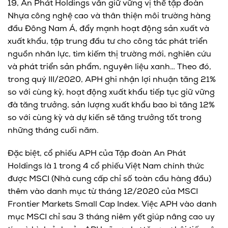
19, An Phát Holdings vẫn giữ vững vị thế tập đoàn
Nhựa công nghệ cao và thân thiện môi trường hàng
đầu Đông Nam Á, đẩy mạnh hoạt động sản xuất và
xuất khẩu, tập trung đầu tư cho công tác phát triển
nguồn nhân lực, tìm kiếm thị trường mới, nghiên cứu
và phát triển sản phẩm, nguyên liệu xanh… Theo đó,
trong quý III/2020, APH ghi nhận lợi nhuận tăng 21%
so với cùng kỳ, hoạt động xuất khẩu tiếp tục giữ vững
đà tăng trưởng, sản lượng xuất khẩu bao bì tăng 12%
so với cùng kỳ và dự kiến sẽ tăng trưởng tốt trong
những tháng cuối năm.
Đặc biệt, cổ phiếu APH của Tập đoàn An Phát
Holdings là 1 trong 4 cổ phiếu Việt Nam chính thức
được MSCI (Nhà cung cấp chỉ số toàn cầu hàng đầu)
thêm vào danh mục từ tháng 12/2020 của MSCI
Frontier Markets Small Cap Index. Việc APH vào danh
mục MSCI chỉ sau 3 tháng niêm yết giúp nâng cao uy