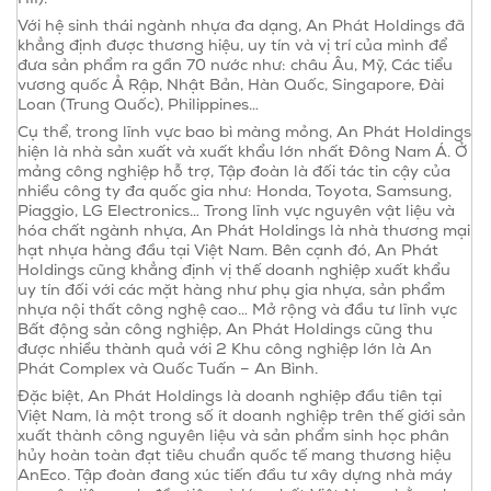
Với hệ sinh thái ngành nhựa đa dạng, An Phát Holdings đã
khẳng định được thương hiệu, uy tín và vị trí của mình để
đưa sản phẩm ra gần 70 nước như: châu Âu, Mỹ, Các tiểu
vương quốc Ả Rập, Nhật Bản, Hàn Quốc, Singapore, Đài
Loan (Trung Quốc), Philippines…
Cụ thể, trong lĩnh vực bao bì màng mỏng, An Phát Holdings
hiện là nhà sản xuất và xuất khẩu lớn nhất Đông Nam Á. Ở
mảng công nghiệp hỗ trợ, Tập đoàn là đối tác tin cậy của
nhiều công ty đa quốc gia như: Honda, Toyota, Samsung,
Piaggio, LG Electronics… Trong lĩnh vực nguyên vật liệu và
hóa chất ngành nhựa, An Phát Holdings là nhà thương mại
hạt nhựa hàng đầu tại Việt Nam. Bên cạnh đó, An Phát
Holdings cũng khẳng định vị thế doanh nghiệp xuất khẩu
uy tín đối với các mặt hàng như phụ gia nhựa, sản phẩm
nhựa nội thất công nghệ cao… Mở rộng và đầu tư lĩnh vực
Bất động sản công nghiệp, An Phát Holdings cũng thu
được nhiều thành quả với 2 Khu công nghiệp lớn là An
Phát Complex và Quốc Tuấn – An Bình.
Đặc biệt, An Phát Holdings là doanh nghiệp đầu tiên tại
Việt Nam, là một trong số ít doanh nghiệp trên thế giới sản
xuất thành công nguyên liệu và sản phẩm sinh học phân
hủy hoàn toàn đạt tiêu chuẩn quốc tế mang thương hiệu
AnEco. Tập đoàn đang xúc tiến đầu tư xây dựng nhà máy