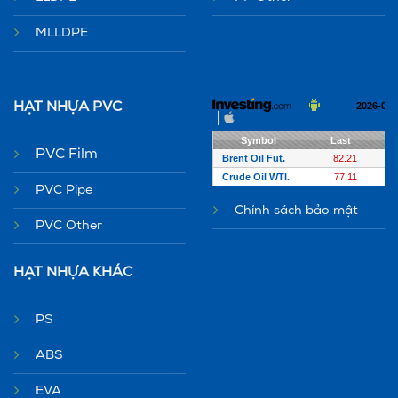
MLLDPE
HẠT NHỰA PVC
PVC Film
PVC Pipe
Chính sách bảo mật
PVC Other
HẠT NHỰA KHÁC
PS
ABS
EVA