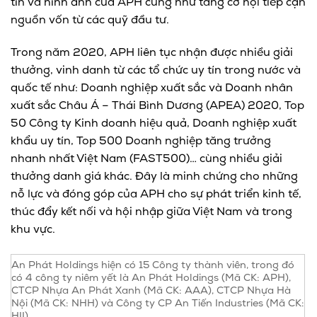
tín và hình ảnh của APH cũng như tăng cơ hội tiếp cận
nguồn vốn từ các quỹ đầu tư.
Trong năm 2020, APH liên tục nhận được nhiều giải
thưởng, vinh danh từ các tổ chức uy tín trong nước và
quốc tế như: Doanh nghiệp xuất sắc và Doanh nhân
xuất sắc Châu Á – Thái Bình Dương (APEA) 2020, Top
50 Công ty Kinh doanh hiệu quả, Doanh nghiệp xuất
khẩu uy tín, Top 500 Doanh nghiệp tăng trưởng
nhanh nhất Việt Nam (FAST500)… cùng nhiều giải
thưởng danh giá khác. Đây là minh chứng cho những
nỗ lực và đóng góp của APH cho sự phát triển kinh tế,
thúc đẩy kết nối và hội nhập giữa Việt Nam và trong
khu vực.
An Phát Holdings hiện có 15 Công ty thành viên, trong đó
có 4 công ty niêm yết là An Phát Holdings (Mã CK: APH),
CTCP Nhựa An Phát Xanh (Mã CK: AAA), CTCP Nhựa Hà
Nội (Mã CK: NHH) và Công ty CP An Tiến Industries (Mã CK:
HII).