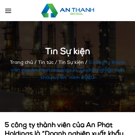
Chuyển
đến
nội
dung
Tin Sự kiện
Trang chủ
/
Tin tức
/
Tin Sự kiện
/
5 công ty thành
viên của An Phát Holdings là “Doanh nghiệp xuất
khẩu uy tín” năm 2020
5 công ty thành viên của An Phát
Holdings là “Doanh nghiệp xuất khẩu