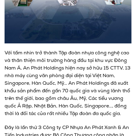
Với tầm nhìn trở thành Tập đoàn nhựa công nghệ cao
và thân thiện môi trường hàng đầu tại khu vực Đông
Nam Á, An Phát Holdings hiện nay sở hữu 15 CTTV, 13
nhà máy cùng văn phòng đại diện tại Việt Nam,
Singapore, Hàn Quốc, Mỹ… An Phát Holdings đã xuất
khẩu sản phẩm đến gần 70 quốc gia và vùng lãnh thổ
trên thế giới, bao gồm châu Âu, Mỹ, Các tiểu vương
quốc Ả Rập, Nhật Bản, Hàn Quốc, Singapore…, đồng
thời là đối tác của rất nhiều Tập đoàn đa quốc gia.
Đây là lần thứ 3 Công ty CP Nhựa An Phát Xanh & An
Tiến Industries được Bộ Công Thương công nhận là