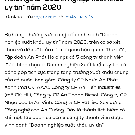
uy tín” năm 2020
ĐÃ ĐĂNG TRÊN
19/08/2021
BỞI
QUẢN TRỊ VIÊN
Bộ Công Thương vừa công bố danh sách “Doanh
nghiệp xuất khẩu uy tín” năm 2020, trên cơ sở xét
chọn và đề xuất của các cơ quan hữu quan. Theo đó,
Tập đoàn An Phát Holdings có 5 công ty thành viên
được bình chọn là Doanh nghiệp Xuất khẩu uy tín, có
đóng góp tích cực trong tăng trưởng xuất khẩu chung
của cả nước, bao gồm: Công ty CP Nhựa An Phát
Xanh (mã CK: AAA), Công ty CP An Tiến Industries
(mã CK: HII), Công ty CP An Thành Bicsol, Công ty CP
Nhựa bao bì An Vinh, Công ty CP Vật liệu Xây dựng
Công nghệ cao An Cường. Đây là thành tích hiếm có
khi một Tập đoàn có đến 5 công ty thành viên được
vinh danh “Doanh nghiệp xuất khẩu uy tín”.