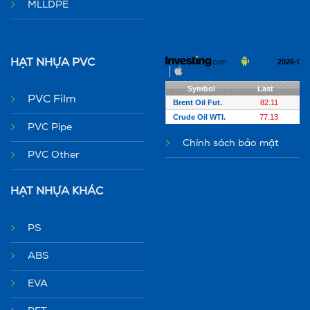
MLLDPE
HẠT NHỰA PVC
PVC Film
PVC Pipe
Chính sách bảo mật
PVC Other
HẠT NHỰA KHÁC
PS
ABS
EVA