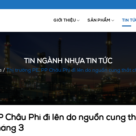
GIỚI THIỆU
SẢN PHẨM
TIN TỨ
TIN NGÀNH NHỰA TIN TỨC
a
/
Thị trường PE, PP Châu Phi đi lên do nguồn cung thắt ch
P Châu Phi đi lên do nguồn cung thắ
háng 3