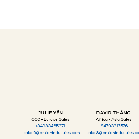
JULIE YẾN
DAVID THẮNG
GCC - Europe Sales
Africa - Asia Sales
+84983465371
+84793317576
sales6@antienindustries.com
sales8@antienindustries.c