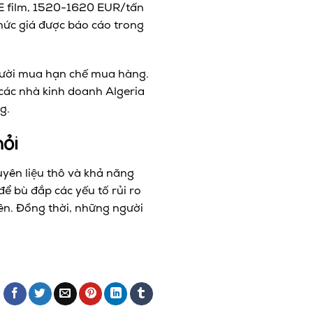
E film, 1520-1620 EUR/tấn
mức giá được báo cáo trong
người mua hạn chế mua hàng.
 các nhà kinh doanh Algeria
g.
ỏi
yên liệu thô và khả năng
ể bù đắp các yếu tố rủi ro
lên. Đồng thời, những người