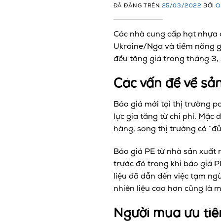
ĐÃ ĐĂNG TRÊN
25/03/2022
BỞI
Q
Các nhà cung cấp hạt nhựa ở
Ukraine/Nga và tiềm năng g
đều tăng giá trong tháng 3,
Các vấn đề về sản
Báo giá mới tại thị trường 
lực gia tăng từ chi phí. Mặc
hàng, song thị trường có “đ
Báo giá PE từ nhà sản xuất 
trước đó trong khi báo giá 
liệu đã dẫn đến việc tạm ng
nhiên liệu cao hơn cũng là 
Người mua ưu tiên