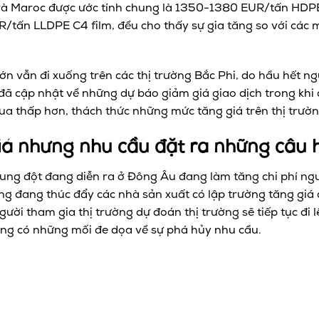
a và Maroc được ước tính chung là 1350-1380 EUR/tấn HDP
tấn LLDPE C4 film, đều cho thấy sự gia tăng so với các 
lớn vẫn đi xuống trên các thị trường Bắc Phi, do hầu hết 
đã cập nhật về những dự báo giảm giá giao dịch trong khi
a thấp hơn, thách thức những mức tăng giá trên thị trườn
iá nhưng nhu cầu đặt ra những câu h
ung đột đang diễn ra ở Đông Âu đang làm tăng chi phí ngu
ng đang thúc đẩy các nhà sản xuất có lập trường tăng giá đ
ười tham gia thị trường dự đoán thị trường sẽ tiếp tục đi 
rằng có những mối đe dọa về sự phá hủy nhu cầu.