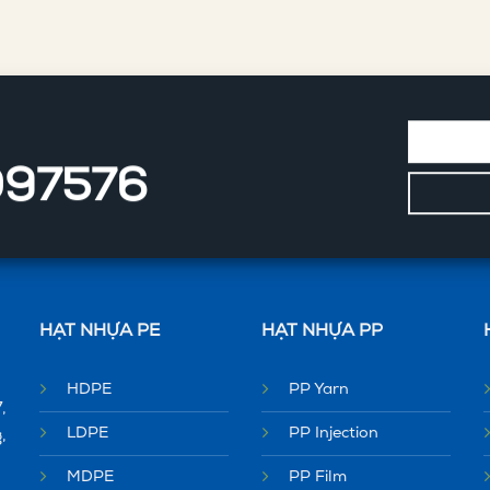
097576
HẠT NHỰA PE
HẠT NHỰA PP
HDPE
PP Yarn
,
LDPE
PP Injection
,
MDPE
PP Film