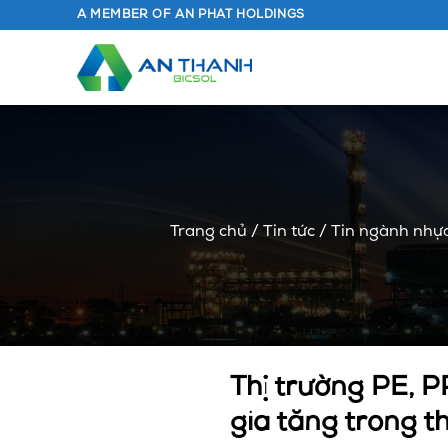
Chuyển
A MEMBER OF AN PHAT HOLDINGS
đến
nội
dung
Trang chủ
/
Tin tức
/
Tin ngành nhự
Thị trường PE, P
gia tăng trong t