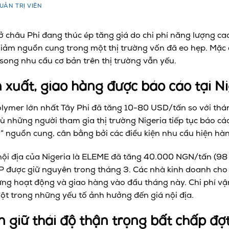
UẢN TRỊ VIÊN
 châu Phi đang thúc ép tăng giá do chi phí năng lượng ca
iảm nguồn cung trong một thị trường vốn đã eo hẹp. Mặc d
 song nhu cầu cơ bản trên thị trường vẫn yếu.
 xuất, giao hàng được báo cáo tại Ni
polymer lớn nhất Tây Phi đã tăng 10-80 USD/tấn so với thán
 dù những người tham gia thị trường Nigeria tiếp tục báo cá
ủ” nguồn cung, cân bằng bởi các điều kiện nhu cầu hiện hàn
nội địa của Nigeria là ELEME đã tăng 40.000 NGN/tấn (98
PP được giữ nguyên trong tháng 3. Các nhà kinh doanh cho 
ừng hoạt động và giao hàng vào đầu tháng này. Chi phí vậ
một trong những yếu tố ảnh hưởng đến giá nội địa.
 giữ thái độ thận trọng bất chấp đợ