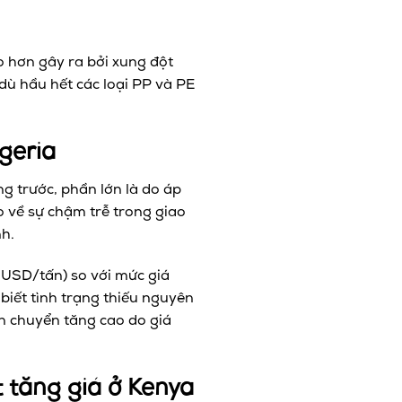
o hơn gây ra bởi xung đột
ù hầu hết các loại PP và PE
geria
g trước, phần lớn là do áp
o về sự chậm trễ trong giao
h.
 USD/tấn) so với mức giá
biết tình trạng thiếu nguyên
n chuyển tăng cao do giá
t tăng giá ở Kenya