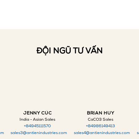
ĐỘI NGŨ TƯ VẤN
JENNY CÚC
BRIAN HUY
India - Asian Sales
CaCO3 Sales
+84945111570
+84986149413
om
sales3@antienindustries.com
sales4@antienindustries.com
s