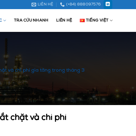
LIÊN HỆ
(+84) 888097576
C
TRA CỨU NHANH
LIÊN HỆ
TIẾNG VIỆT
ặt và chi phí gia tăng trong tháng 3
t chặt và chi phí