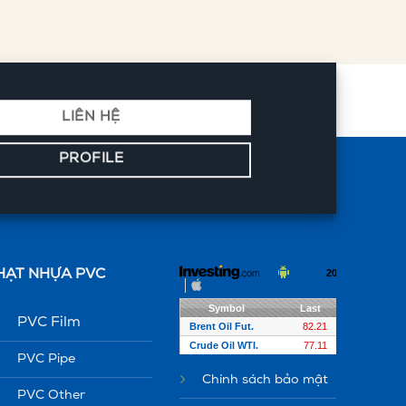
LIÊN HỆ
PROFILE
HẠT NHỰA PVC
PVC Film
PVC Pipe
Chính sách bảo mật
PVC Other