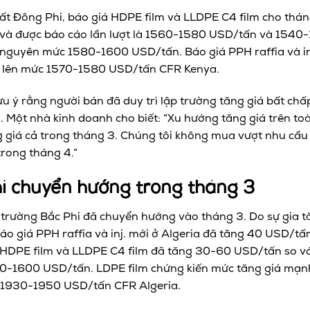
nhất Đông Phi, báo giá HDPE film và LLDPE C4 film cho th
 và được báo cáo lần lượt là 1560-1580 USD/tấn và 1540
 nguyên mức 1580-1600 USD/tấn. Báo giá PPH raffia và in
, lên mức 1570-1580 USD/tấn CFR Kenya.
u ý rằng người bán đã duy trì lập trường tăng giá bất c
g. Một nhà kinh doanh cho biết: “Xu hướng tăng giá trên t
 giá cả trong tháng 3. Chúng tôi không mua vượt nhu cầu c
trong tháng 4.”
hi chuyển hướng trong tháng 3
 trường Bắc Phi đã chuyển hướng vào tháng 3. Do sự gia tă
áo giá PPH raffia và inj. mới ở Algeria đã tăng 40 USD/tấn
DPE film và LLDPE C4 film đã tăng 30-60 USD/tấn so với 
-1600 USD/tấn. LDPE film chứng kiến mức tăng giá mạn
n 1930-1950 USD/tấn CFR Algeria.