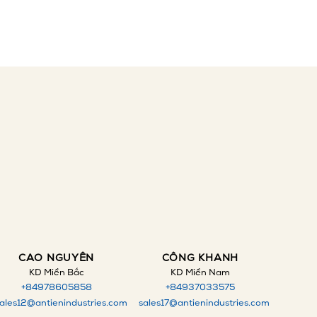
CAO NGUYÊN
CÔNG KHANH
KD Miền Bắc
KD Miền Nam
+84978605858
+84
937033575
ales12@antienindustries.com
sales17@antienindustries.com