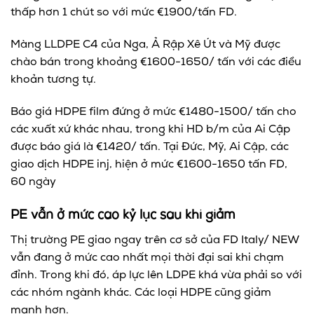
thấp hơn 1 chút so với mức €1900/tấn FD.
Màng LLDPE C4 của Nga, Ả Rập Xê Út và Mỹ được
chào bán trong khoảng €1600-1650/ tấn với các điều
khoản tương tự.
Báo giá HDPE film đứng ở mức €1480-1500/ tấn cho
các xuất xứ khác nhau, trong khi HD b/m của Ai Cập
được báo giá là €1420/ tấn. Tại Đức, Mỹ, Ai Cập, các
giao dịch HDPE inj, hiện ở mức €1600-1650 tấn FD,
60 ngày
PE vẫn ở mức cao kỷ lục sau khi giảm
Thị trường PE giao ngay trên cơ sở của FD Italy/ NEW
vẫn đang ở mức cao nhất mọi thời đại sai khi chạm
đỉnh. Trong khi đó, áp lực lên LDPE khá vừa phải so với
các nhóm ngành khác. Các loại HDPE cũng giảm
mạnh hơn.