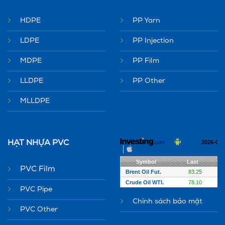
HDPE
PP Yarn
LDPE
PP Injection
MDPE
PP Film
LLDPE
PP Other
MLLDPE
HẠT NHỰA PVC
PVC Film
PVC Pipe
Chính sách bảo mật
PVC Other