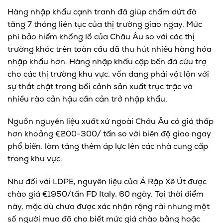
Hàng nhập khẩu cạnh tranh đã giúp chấm dứt đà
tăng 7 tháng liên tục của thị trường giao ngay. Mức
phí bảo hiểm khổng lồ của Châu Âu so với các thị
trường khác trên toàn cầu đã thu hút nhiều hàng hóa
nhập khẩu hơn. Hàng nhập khẩu cập bến đã cứu trợ
cho các thị trường khu vực, vốn đang phải vật lộn với
sự thắt chặt trong bối cảnh sản xuất trục trặc và
nhiều rào cản hậu cần cản trở nhập khẩu.
Nguồn nguyên liệu xuất xứ ngoài Châu Âu có giá thấp
hơn khoảng €200-300/ tấn so với biên độ giao ngay
phổ biến, làm tăng thêm áp lực lên các nhà cung cấp
trong khu vực.
Như đối với LDPE, nguyên liệu của Ả Rập Xê Út được
chào giá €1950/tấn FD Italy, 60 ngày. Tại thời điểm
này, mặc dù chưa được xác nhận rộng rãi nhưng một
số người mua đã cho biết mức giá chào bằng hoặc