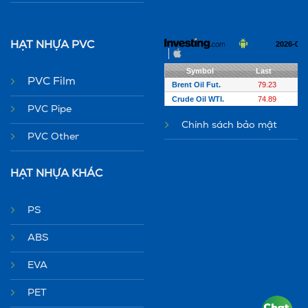
HẠT NHỰA PVC
PVC Film
PVC Pipe
Chính sách bảo mật
PVC Other
HẠT NHỰA KHÁC
PS
ABS
EVA
PET