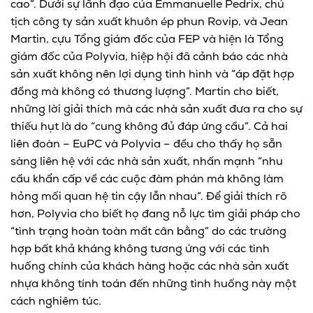
cao”. Dưới sự lãnh đạo của Emmanuelle Pedrix, chủ
tịch công ty sản xuất khuôn ép phun Rovip, và Jean
Martin, cựu Tổng giám đốc của FEP và hiện là Tổng
giám đốc của Polyvia, hiệp hội đã cảnh báo các nhà
sản xuất không nên lợi dụng tình hình và “áp đặt hợp
đồng mà không có thương lượng”. Martin cho biết,
những lời giải thích mà các nhà sản xuất đưa ra cho sự
thiếu hụt là do “cung không đủ đáp ứng cầu”. Cả hai
liên đoàn – EuPC và Polyvia – đều cho thấy họ sẵn
sàng liên hệ với các nhà sản xuất, nhấn mạnh “nhu
cầu khẩn cấp về các cuộc đàm phán mà không làm
hỏng mối quan hệ tin cậy lẫn nhau”. Để giải thích rõ
hơn, Polyvia cho biết họ đang nỗ lực tìm giải pháp cho
“tình trạng hoàn toàn mất cân bằng” do các trường
hợp bất khả kháng không tương ứng với các tình
huống chính của khách hàng hoặc các nhà sản xuất
nhựa không tính toán đến những tình huống này một
cách nghiêm túc.