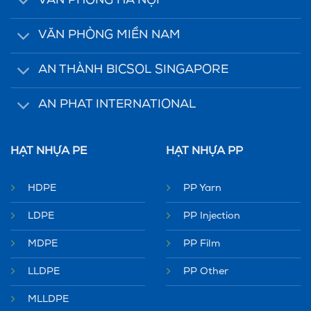
VĂN PHÒNG HÀ NỘI
VĂN PHÒNG MIỀN NAM
AN THÀNH BICSOL SINGAPORE
AN PHAT INTERNATIONAL
HẠT NHỰA PE
HẠT NHỰA PP
HDPE
PP Yarn
LDPE
PP Injection
MDPE
PP Film
LLDPE
PP Other
MLLDPE