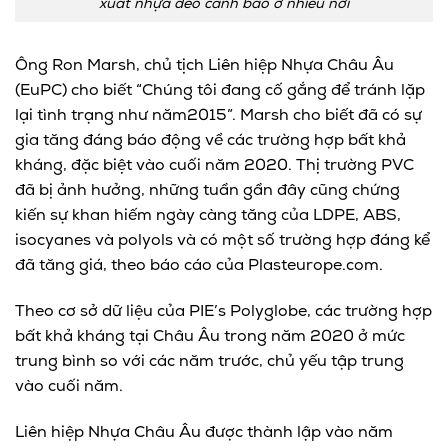
xuất nhựa dẻo cảnh báo ở nhiều nơi
Ông Ron Marsh, chủ tịch Liên hiệp Nhựa Châu Âu
(EuPC) cho biết “Chúng tôi đang cố gắng để tránh lặp
lại tình trạng như năm2015”. Marsh cho biết đã có sự
gia tăng đáng báo động về các trường hợp bất khả
kháng, đặc biệt vào cuối năm 2020. Thị trường PVC
đã bị ảnh hưởng, những tuần gần đây cũng chứng
kiến sự khan hiếm ngày càng tăng của LDPE, ABS,
isocyanes và polyols và có một số trường hợp đáng kể
đã tăng giá, theo báo cáo của Plasteurope.com.
Theo cơ sở dữ liệu của PIE’s Polyglobe, các trường hợp
bất khả kháng tại Châu Âu trong năm 2020 ở mức
trung bình so với các năm trước, chủ yếu tập trung
vào cuối năm.
Liên hiệp Nhựa Châu Âu được thành lập vào năm