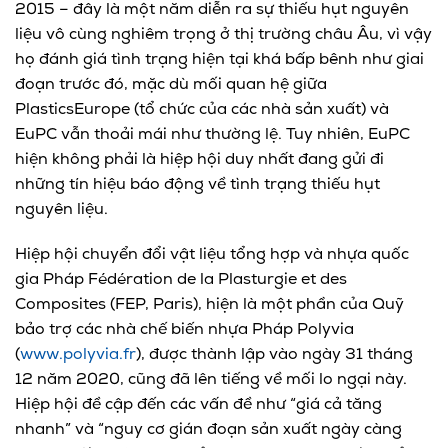
2015 – đây là một năm diễn ra sự thiếu hụt nguyên
liệu vô cùng nghiêm trọng ở thị trường châu Âu, vì vậy
họ đánh giá tình trạng hiện tại khá bấp bênh như giai
đoạn trước đó, mặc dù mối quan hệ giữa
PlasticsEurope (tổ chức của các nhà sản xuất) và
EuPC vẫn thoải mái như thường lệ. Tuy nhiên, EuPC
hiện không phải là hiệp hội duy nhất đang gửi đi
những tín hiệu báo động về tình trạng thiếu hụt
nguyên liệu.
Hiệp hội chuyển đổi vật liệu tổng hợp và nhựa quốc
gia Pháp Fédération de la Plasturgie et des
Composites (FEP, Paris), hiện là một phần của Quỹ
bảo trợ các nhà chế biến nhựa Pháp Polyvia
(
www.polyvia.fr
), được thành lập vào ngày 31 tháng
12 năm 2020, cũng đã lên tiếng về mối lo ngại này.
Hiệp hội đề cập đến các vấn đề như “giá cả tăng
nhanh” và “nguy cơ gián đoạn sản xuất ngày càng