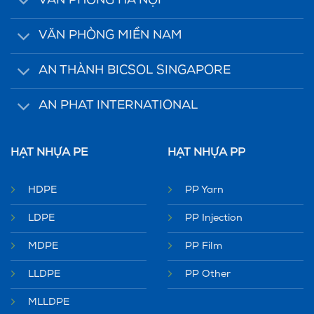
VĂN PHÒNG HÀ NỘI
VĂN PHÒNG MIỀN NAM
AN THÀNH BICSOL SINGAPORE
AN PHAT INTERNATIONAL
HẠT NHỰA PE
HẠT NHỰA PP
HDPE
PP Yarn
LDPE
PP Injection
MDPE
PP Film
LLDPE
PP Other
MLLDPE