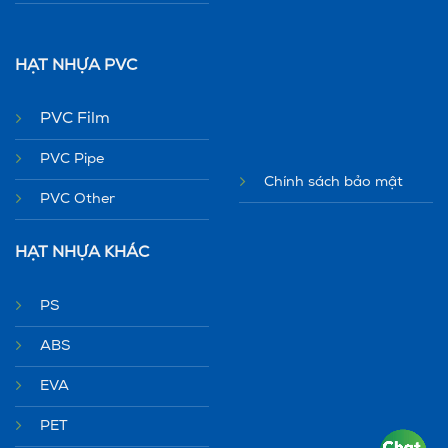
HẠT NHỰA PVC
PVC Film
PVC Pipe
Chính sách bảo mật
PVC Other
HẠT NHỰA KHÁC
PS
ABS
EVA
PET