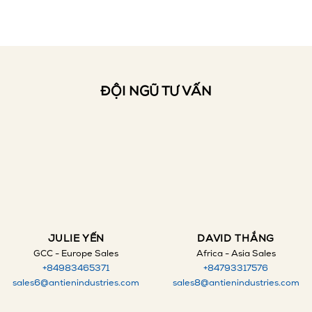
ĐỘI NGŨ TƯ VẤN
JULIE YẾN
DAVID THẮNG
GCC - Europe Sales
Africa - Asia Sales
+84983465371
+84793317576
sales6@antienindustries.com
sales8@antienindustries.com