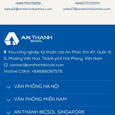
+84978605858
+84
937033575
sales12@antienindustries.com
sales17@antienindustries.com
Khu công nghiệp kỹ thuật cao An Phát, Km 47, Quốc lộ
5, Phường Việt Hoà, Thành phố Hải Phòng, Việt Nam
contact@anthanhbicsol.com
Hotline CSKH:
+84888097576
VĂN PHÒNG HÀ NỘI
VĂN PHÒNG MIỀN NAM
AN THÀNH BICSOL SINGAPORE