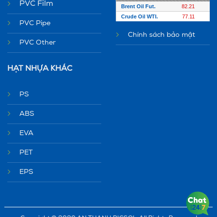
PVC Film
PVC Pipe
Chính sách bảo mật
PVC Other
HẠT NHỰA KHÁC
PS
ABS
EVA
PET
EPS