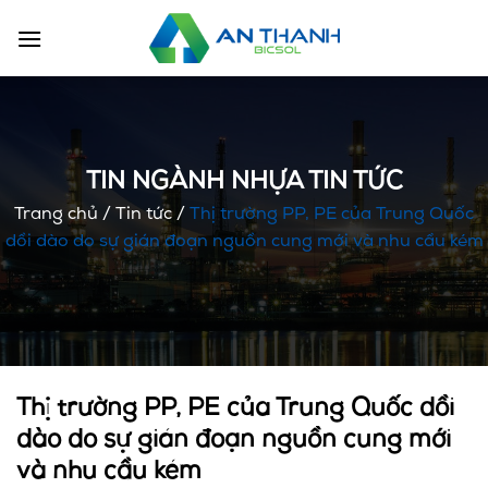
Chuyển
đến
nội
dung
TIN NGÀNH NHỰA TIN TỨC
Trang chủ
/
Tin tức
/
Thị trường PP, PE của Trung Quốc
dồi dào do sự gián đoạn nguồn cung mới và nhu cầu kém
Thị trường PP, PE của Trung Quốc dồi
dào do sự gián đoạn nguồn cung mới
và nhu cầu kém