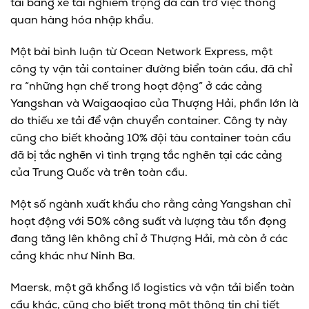
tải bằng xe tải nghiêm trọng đã cản trở việc thông
quan hàng hóa nhập khẩu.
Một bài bình luận từ Ocean Network Express, một
công ty vận tải container đường biển toàn cầu, đã chỉ
ra “những hạn chế trong hoạt động” ở các cảng
Yangshan và Waigaoqiao của Thượng Hải, phần lớn là
do thiếu xe tải để vận chuyển container. Công ty này
cũng cho biết khoảng 10% đội tàu container toàn cầu
đã bị tắc nghẽn vì tình trạng tắc nghẽn tại các cảng
của Trung Quốc và trên toàn cầu.
Một số ngành xuất khẩu cho rằng cảng Yangshan chỉ
hoạt động với 50% công suất và lượng tàu tồn đọng
đang tăng lên không chỉ ở Thượng Hải, mà còn ở các
cảng khác như Ninh Ba.
Maersk, một gã khổng lồ logistics và vận tải biển toàn
cầu khác, cũng cho biết trong một thông tin chi tiết