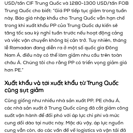
USD/tấn CIF Trung Quốc và 1280-1300 USD/tấn FOB
Trung Quốc cho biết: “Giá PP tiếp tục giảm trong tuần
này. Báo giá nhập khẩu cho Trung Quốc vẫn hạn chế
trong khi xuất khẩu PP của Trung Quốc dự kiến sẽ
tăng tốc sau kỳ nghỉ tuần trước nếu hoạt động cảng
và việc vận chuyển không bị cản trở. Tuy nhiên, tháng
lễ Ramadan đang diễn ra ở một số quốc gia Đông
Nam Á, điều này có thể làm giảm nhu cầu trên toàn
châu Á. Chúng tôi cho rằng PP có triển vọng giảm giá
hơn PE.”
Xuất khẩu và tái xuất khẩu từ Trung Quốc
cũng sụt giảm
Cũng giống như nhiều nhà sản xuất PP, PE châu Á,
các nhà sản xuất ở Trung Quốc cũng đã cắt giảm công
suất vận hành để đối phó với áp lực chi phí và mức
cung dồi dào tại nước này. Mặc dù vậy, áp lực nguồn
cung vẫn còn, do các vấn đề về logistics và vận tải đã