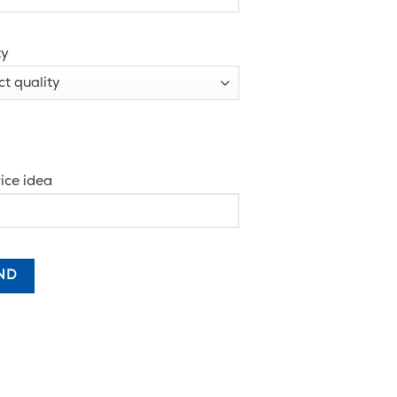
ty
ice idea