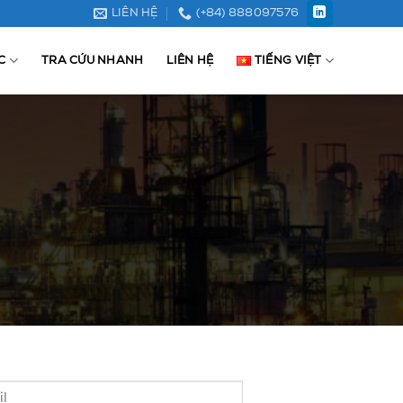
LIÊN HỆ
(+84) 888097576
C
TRA CỨU NHANH
LIÊN HỆ
TIẾNG VIỆT