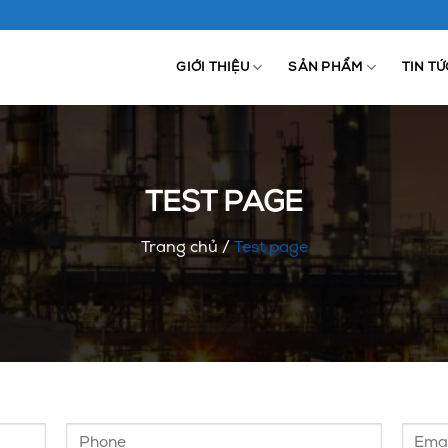
GIỚI THIỆU
SẢN PHẨM
TIN TỨ
TEST PAGE
Trang chủ
/
Test page