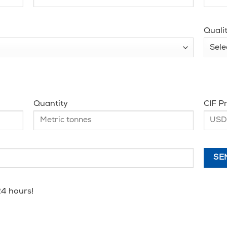
Quali
Quantity
CIF Pr
24 hours!